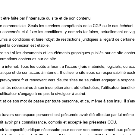
 être faite par l'internaute du site et de son contenu.
fre commerciale. Seuls les services compétents de la CGP ou le cas échéant le
s concernés et à fixer les conditions, y compris tarifaires, actuellement en vig
mis à conditions et faire l'objet de restrictions juridiques à l'égard de certaine
quel la connexion est établie.
 soit si les documents et les éléments graphiques publiés sur ce site conten
ormations contenues sur ce site.
s à internet. Tous les coûts afférant à l'accès (frais matériels, logiciels, ou acc
ique et de son accès à internet. Il utilise le site sous sa responsabilité excl
p-prevoyance.fr et renvoyant vers d'autre sites ne sauraient engager la respon
alités nécessaires à son inscription aient été effectuées, l'utilisateur bénéf
tilisateur s'engage à ne pas le divulguer à autrui.
ifiant et de son mot de passe par toute personne, et ce, même à son insu. Il s'e
e à travers son espace personnel est présumée avoir été effectué par lui-même.
onnait avoir pris connaissance, compris et accepté les présentes CGU.
 avoir la capacité juridique nécessaire pour donner son consentement aux présent