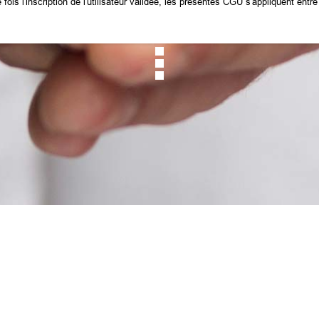
fois l'inscription de l'utilisateur validée, les présentes CGU s'appliquent entre 
s, sons, images, marques, logos, éléments graphiques, informations, etc.), l
ales relatives à la propriété industrielle et intellectuelle.
enant à un tiers ainsi que toute diffusion d'articles parus dans la presse écrite 
, l'utilisateur du site accepte une licence concédée par la CGP aux conditions 
ctions issues des présentes CGU et de la législation en vigueur, sont exclusive
u site ou de l'un de ses éléments,
un seul écran et de reproduction, en un exemplaire, pour copie de sauvegarde o
soit, issus du présent site, doit respecter les droits accordés dans le cadre d
 toute représentation, diffusion et/ou reproduction, même partielle du conten
nformatique en réseau,
iens. Notamment sont interdites la présentation d'une page de cette applicati
t pas à la CGP (par la technique du "in line linking"),
te causant un préjudice quelconque à la CGP. Sont notamment visés les élément
U
Cookies
Données personnelles
Réclamation / Médiation
Conta
https://cgp-prevoyance.fr est autorisé aux conditions cumulatives suivantes :