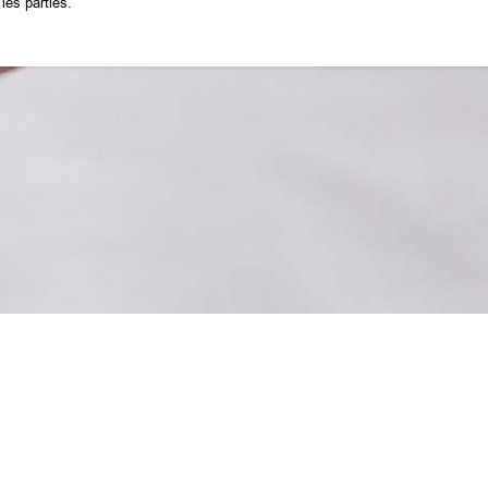
les parties.
eur présentation et leur assemblage sont la propriété exclusive de la CGP ou 
ont fait l'objet d'une autorisation préalable et écrite.
définies ci-après.
ment concédés les droits suivants :
u tirage sur papier.
e la licence d'utilisation et en mentionner la source.
u du site et/ou de l'un de ses éléments notamment :
on dans un cadre n'appartenant pas à la CGP (par la technique du "framing") 
s protégés par la Loi n°98-536 du 1er juillet 1998, concernant la protection
ct
Foire aux questions