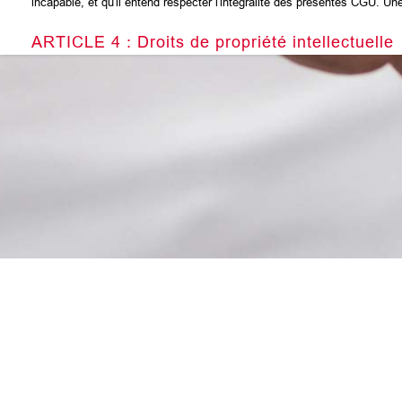
incapable, et qu'il entend respecter l'intégralité des présentes CGU. Une 
ARTICLE 4 : Droits de propriété intellectuelle
4.1 L'ensemble du présent site et des éléments qui le composent (texte
partenaires. Ils sont protégés par les législations nationales et internation
Toute utilisation dans le site, de logos, d'informations nominatives appart
4.2 Licence d'utilisation. En accédant au site ou à l'un de ses éléments
Au titre de la présente licence d'utilisation, sans préjudice des restri
un droit d'usage privé, personnel et non transmissible sur le contenu d
un droit de reproduction pour stockage aux fins de représentation sur 
Toute utilisation de documents et informations, de quelque nature que ce 
Sous réserve des droits concédés ci-dessus, est expressément interdite
à but commercial et/ou de distribution,
toute utilisation de l'un des éléments du site dans un environnement i
par le mécanisme de liens de toute nature et notamment par des hyperl
l'insertion d'une image appartenant à la CGP dans une page n'appartenan
l'extraction répétée et systématique d'éléments protégés ou non du si
juridique des bases de données.
Mentions légales
CG
Toutefois, l'établissement d'hyperliens vers la page dont l'adresse est 