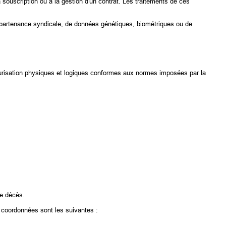
 souscription ou à la gestion d'un contrat. Les traitements de ces
'appartenance syndicale, de données génétiques, biométriques ou de
curisation physiques et logiques conformes aux normes imposées par la
re décès.
 coordonnées sont les suivantes :