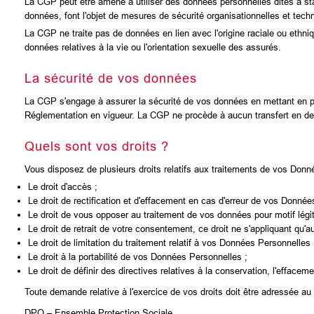
La CGP peut être amené à utiliser des données personnelles dites à stat
données, font l'objet de mesures de sécurité organisationnelles et tech
La CGP ne traite pas de données en lien avec l'origine raciale ou ethni
données relatives à la vie ou l'orientation sexuelle des assurés.
La sécurité de vos données
La CGP s'engage à assurer la sécurité de vos données en mettant en p
Réglementation en vigueur. La CGP ne procède à aucun transfert en de
Quels sont vos droits ?
Vous disposez de plusieurs droits relatifs aux traitements de vos Donn
Le droit d'accès ;
Le droit de rectification et d'effacement en cas d'erreur de vos Donnée
Le droit de vous opposer au traitement de vos données pour motif légi
Le droit de retrait de votre consentement, ce droit ne s'appliquant qu'
Le droit de limitation du traitement relatif à vos Données Personnelles 
Le droit à la portabilité de vos Données Personnelles ;
Le droit de définir des directives relatives à la conservation, l'effa
Toute demande relative à l'exercice de vos droits doit être adressée a
DPO – Ensemble Protection Sociale