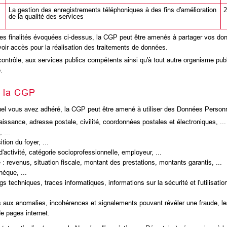
La gestion des enregistrements téléphoniques à des fins d'amélioration
2
de la qualité des services
ect des finalités évoquées ci-dessus, la CGP peut être amenés à partager vo
voir accès pour la réalisation des traitements de données.
trôle, aux services publics compétents ainsi qu'à tout autre organisme pub
.
r la CGP
uquel vous avez adhéré, la CGP peut être amené à utiliser des Données Person
aissance, adresse postale, civilité, coordonnées postales et électroniques, ...
 ...
tion du foyer, ...
'activité, catégorie socioprofessionnelle, employeur, ...
 : revenus, situation fiscale, montant des prestations, montants garantis, ...
èque, ...
s techniques, traces informatiques, informations sur la sécurité et l'utilisation
es aux anomalies, incohérences et signalements pouvant révéler une fraude, les
de pages internet.