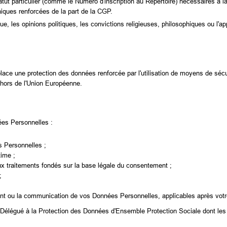
ut particulier (comme le Numéro d'inscription au Répertoire) nécessaires à la
niques renforcées de la part de la CGP.
que, les opinions politiques, les convictions religieuses, philosophiques ou l
lace une protection des données renforcée par l'utilisation de moyens de sé
hors de l'Union Européenne.
ées Personnelles :
s Personnelles ;
time ;
aux traitements fondés sur la base légale du consentement ;
;
cement ou la communication de vos Données Personnelles, applicables après vot
u Délégué à la Protection des Données d'Ensemble Protection Sociale dont les