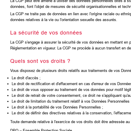
La CGP peut être amené à utiliser des données personnelles dites à stat
données, font l'objet de mesures de sécurité organisationnelles et tech
La CGP ne traite pas de données en lien avec l'origine raciale ou ethni
données relatives à la vie ou l'orientation sexuelle des assurés.
La sécurité de vos données
La CGP s'engage à assurer la sécurité de vos données en mettant en p
Réglementation en vigueur. La CGP ne procède à aucun transfert en de
Quels sont vos droits ?
Vous disposez de plusieurs droits relatifs aux traitements de vos Donn
Le droit d'accès ;
Le droit de rectification et d'effacement en cas d'erreur de vos Donnée
Le droit de vous opposer au traitement de vos données pour motif légi
Le droit de retrait de votre consentement, ce droit ne s'appliquant qu'
Le droit de limitation du traitement relatif à vos Données Personnelles 
Le droit à la portabilité de vos Données Personnelles ;
Le droit de définir des directives relatives à la conservation, l'effa
Toute demande relative à l'exercice de vos droits doit être adressée a
DPO – Ensemble Protection Sociale