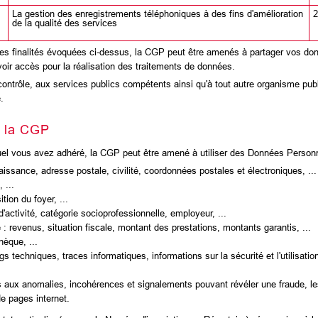
La gestion des enregistrements téléphoniques à des fins d'amélioration
2
de la qualité des services
ect des finalités évoquées ci-dessus, la CGP peut être amenés à partager vo
voir accès pour la réalisation des traitements de données.
trôle, aux services publics compétents ainsi qu'à tout autre organisme pub
.
r la CGP
uquel vous avez adhéré, la CGP peut être amené à utiliser des Données Person
aissance, adresse postale, civilité, coordonnées postales et électroniques, ...
 ...
tion du foyer, ...
'activité, catégorie socioprofessionnelle, employeur, ...
 : revenus, situation fiscale, montant des prestations, montants garantis, ...
èque, ...
s techniques, traces informatiques, informations sur la sécurité et l'utilisation
es aux anomalies, incohérences et signalements pouvant révéler une fraude, les
de pages internet.