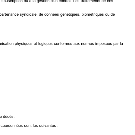
 souscription ou à la gestion d'un contrat. Les traitements de ces
'appartenance syndicale, de données génétiques, biométriques ou de
curisation physiques et logiques conformes aux normes imposées par la
re décès.
 coordonnées sont les suivantes :