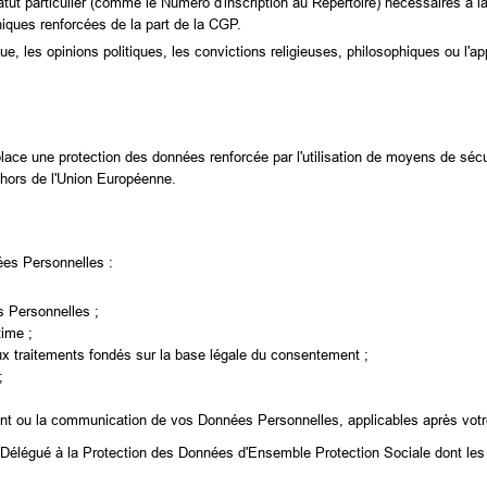
ut particulier (comme le Numéro d'inscription au Répertoire) nécessaires à la
niques renforcées de la part de la CGP.
que, les opinions politiques, les convictions religieuses, philosophiques ou l
lace une protection des données renforcée par l'utilisation de moyens de sé
hors de l'Union Européenne.
ées Personnelles :
s Personnelles ;
time ;
aux traitements fondés sur la base légale du consentement ;
;
cement ou la communication de vos Données Personnelles, applicables après vot
u Délégué à la Protection des Données d'Ensemble Protection Sociale dont les