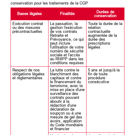
conservation pour les traitements de la CGP
Durées de
Bases légales
Finalités
conservation
Exécution contrat
La passation, la
Toute la durée de la
ou des mesures
gestion l'exécution
relation
précontractuelles
de vos contrats
contractuelle
Retraite et
augmentée de la
Prévoyance, ce qui
durée des
peut inclure
prescriptions
l'utilisation de votre
légales
numéro de sécurité
sociale et l'accès
au RNIPP dans les
conditions requises
Respect de nos
La lutte contre le
5 ans et jusqu'à la
obligations légales
blanchiment des
fin de toute
et règlementaires
capitaux et contre
procédure
le financement du
consécutive
terrorisme, avec la
mise en place d'une
surveillance des
contrats pouvant
aboutir à la
rédaction d'une
déclaration de
soupçon ou à une
mesure de gel des
avoirs, application
du Code monétaire
et financier