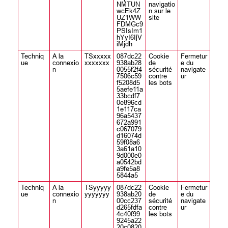
NMTUN
navigatio
wcEk4Z
n sur le
UZ1WW
site
FDMGc9
PSIsIm1
hYyI6IjV
iMjdh
Techniq
A la
TSxxxxx
087dc22
Cookie
Fermetur
ue
connexio
xxxxxxx
938ab28
de
e du
n
0055f2f4
sécurité
navigate
7506c59
contre
ur
f5208d5
les bots
5aefe11a
33bcdf7
0e896cd
1e117ca
96a5437
672a991
c067079
d16074d
59f08a6
3a61a10
9d000e0
a0542bd
a9fe5a8
5844a5
Techniq
A la
TSyyyyy
087dc22
Cookie
Fermetur
ue
connexio
yyyyyyy
938ab20
de
e du
n
00cc237
sécurité
navigate
d265fdfa
contre
ur
4c40f99
les bots
9245a22
20c0820