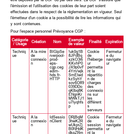
l'émission et l'utilisation des cookies de leur part soient
effectuées dans le respect de la réglementation en vigueur. Seul
l'émetteur d'un cookie a la possibilité de lire les informations qui
y sont contenues.
Pour l'espace personnel Prévoyance CGP :
Catégorie
Exemple
Création
Nom
Finalité
Expiration
/ Usage
de valeur
Techniq
A la mire
BIGipSe
!uk0g1B
Cookie
Fermetur
ue
de
rverpool-
8JPdBq
de
e du
connexio
prod-
xzkO3i6
l'héberge
navigate
n
eps-
KKvhP0
ur
ur
cgp.ceg
JX9p0vF
permetta
edim-
4Ym/wjk
nt la
hds.fr-
SmElwd
répartitio
HTTP
kzSyhY
n de
sov6O89
charges
039DDo
des
qKlbq8K
connexio
ENgnKr
ns sur
MWkTJ1
les
u7Iyqhfs
différent
p
s
serveurs
Techniq
A la
IdSessio
DRjBqM
Cookie
Fermetur
ue
connexio
nClient
3hwK2R
de
e du
n
wUkprZj
session
navigate
B0NHdK
permetta
ur
dkpZRm
nt la