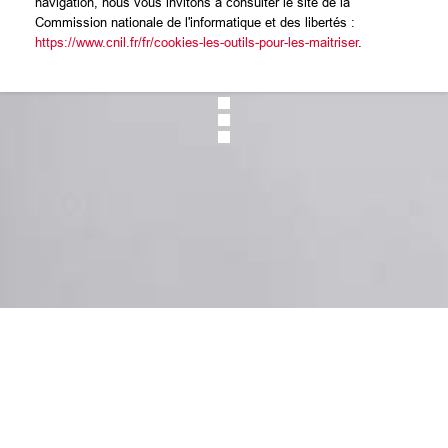
navigation, nous vous invitons à consulter le site de la
Commission nationale de l'informatique et des libertés :
https://www.cnil.fr/fr/cookies-les-outils-pour-les-maitriser
.
Mentions légales
CGU
Cookies
Données personnelles
Réclamation / Médiation
Contact
Foire aux questions