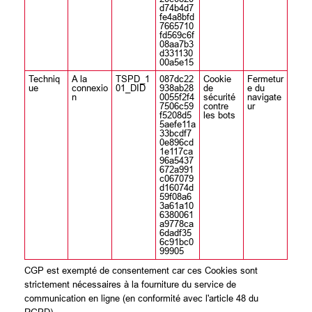
d74b4d7
fe4a8bfd
7665710
fd569c6f
08aa7b3
d331130
00a5e15
Techniq
A la
TSPD_1
087dc22
Cookie
Fermetur
ue
connexio
01_DID
938ab28
de
e du
n
0055f2f4
sécurité
navigate
7506c59
contre
ur
f5208d5
les bots
5aefe11a
33bcdf7
0e896cd
1e117ca
96a5437
672a991
c067079
d16074d
59f08a6
3a61a10
6380061
a9778ca
6dadf35
6c91bc0
99905
CGP est exempté de consentement car ces Cookies sont
strictement nécessaires à la fourniture du service de
communication en ligne (en conformité avec l'article 48 du