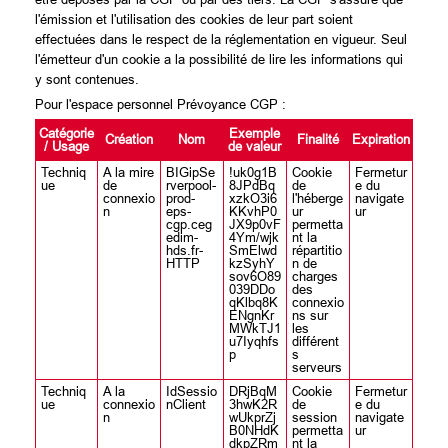
l'émission et l'utilisation des cookies de leur part soient
effectuées dans le respect de la réglementation en vigueur. Seul
l'émetteur d'un cookie a la possibilité de lire les informations qui
y sont contenues.
Pour l'espace personnel Prévoyance CGP :
Catégorie
Exemple
Création
Nom
Finalité
Expiration
/ Usage
de valeur
Techniq
A la mire
BIGipSe
!uk0g1B
Cookie
Fermetur
ue
de
rverpool-
8JPdBq
de
e du
connexio
prod-
xzkO3i6
l'héberge
navigate
n
eps-
KKvhP0
ur
ur
cgp.ceg
JX9p0vF
permetta
edim-
4Ym/wjk
nt la
hds.fr-
SmElwd
répartitio
HTTP
kzSyhY
n de
sov6O89
charges
039DDo
des
qKlbq8K
connexio
ENgnKr
ns sur
MWkTJ1
les
u7Iyqhfs
différent
p
s
serveurs
Techniq
A la
IdSessio
DRjBqM
Cookie
Fermetur
ue
connexio
nClient
3hwK2R
de
e du
n
wUkprZj
session
navigate
B0NHdK
permetta
ur
dkpZRm
nt la