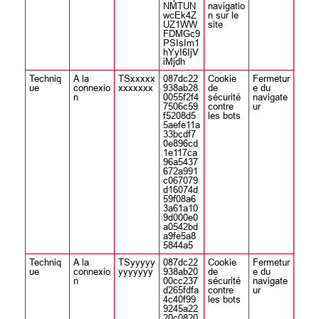
NMTUN
navigatio
wcEk4Z
n sur le
UZ1WW
site
FDMGc9
PSIsIm1
hYyI6IjV
iMjdh
Techniq
A la
TSxxxxx
087dc22
Cookie
Fermetur
ue
connexio
xxxxxxx
938ab28
de
e du
n
0055f2f4
sécurité
navigate
7506c59
contre
ur
f5208d5
les bots
5aefe11a
33bcdf7
0e896cd
1e117ca
96a5437
672a991
c067079
d16074d
59f08a6
3a61a10
9d000e0
a0542bd
a9fe5a8
5844a5
Techniq
A la
TSyyyyy
087dc22
Cookie
Fermetur
ue
connexio
yyyyyyy
938ab20
de
e du
n
00cc237
sécurité
navigate
d265fdfa
contre
ur
4c40f99
les bots
9245a22
20c0820