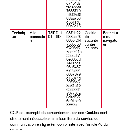
d74b4d7
fe4a8bfd
7665710
fd569c6f
08aa7b3
d331130
00a5e15
Techniq
A la
TSPD_1
087dc22
Cookie
Fermetur
ue
connexio
01_DID
938ab28
de
e du
n
0055f2f4
sécurité
navigate
7506c59
contre
ur
f5208d5
les bots
5aefe11a
33bcdf7
0e896cd
1e117ca
96a5437
672a991
c067079
d16074d
59f08a6
3a61a10
6380061
a9778ca
6dadf35
6c91bc0
99905
CGP est exempté de consentement car ces Cookies sont
strictement nécessaires à la fourniture du service de
communication en ligne (en conformité avec l'article 48 du