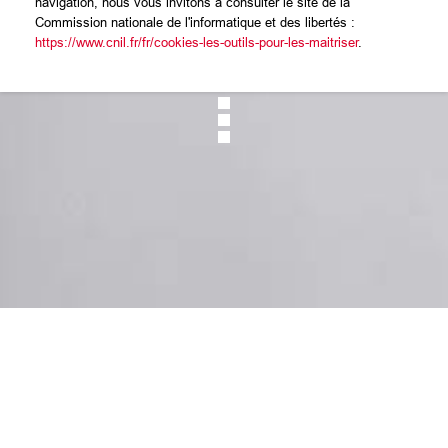
navigation, nous vous invitons à consulter le site de la
Commission nationale de l'informatique et des libertés :
https://www.cnil.fr/fr/cookies-les-outils-pour-les-maitriser
.
Mentions légales
CGU
Cookies
Données personnelles
Réclamation / Médiation
Contact
Foire aux questions