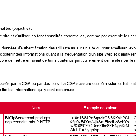
alités (objectifs) :
le site et d'utiliser les fonctionnalités essentielles, comme par exemple les 
onnées d'authentification des utilisateurs sur un site ou pour améliorer l'expé
'obtenir des informations quant à la fréquentation d'un site Web et d'analyser 
ore de mettre en avant certains contenus particulièrement demandés par les 
osés par la CGP ou par des tiers. La CGP s'assure que l'émission et l'utilisat
e lire les informations qui y sont contenues.
Nom
Exemple de valeur
BIGipServerpool-prod-eps-
!uk0g1B8JPdBqxzkO3i6KKvhP0J
C
cgp.cegedim-hds.fr-HTTP
X9p0vF4Ym/wjkSmElwdkzSyhYs
l
ov6O89039DDoqKlbq8KENgnKrM
c
WkTJ1u7Iyqhfsp
s