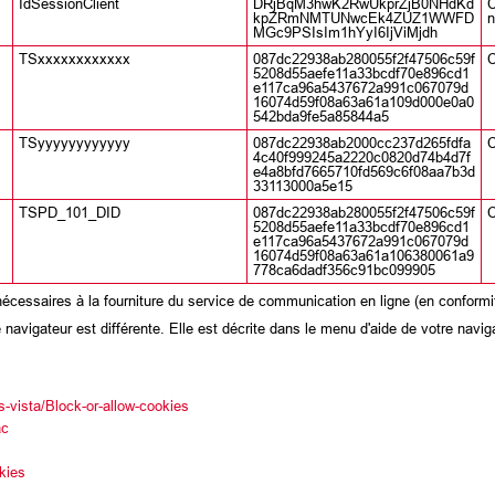
IdSessionClient
DRjBqM3hwK2RwUkprZjB0NHdKd
C
kpZRmNMTUNwcEk4ZUZ1WWFD
n
MGc9PSIsIm1hYyI6IjViMjdh
TSxxxxxxxxxxxx
087dc22938ab280055f2f47506c59f
C
5208d55aefe11a33bcdf70e896cd1
e117ca96a5437672a991c067079d
16074d59f08a63a61a109d000e0a0
542bda9fe5a85844a5
TSyyyyyyyyyyyy
087dc22938ab2000cc237d265fdfa
C
4c40f999245a2220c0820d74b4d7f
e4a8bfd7665710fd569c6f08aa7b3d
33113000a5e15
TSPD_101_DID
087dc22938ab280055f2f47506c59f
C
5208d55aefe11a33bcdf70e896cd1
e117ca96a5437672a991c067079d
16074d59f08a63a61a106380061a9
778ca6dadf356c91bc099905
essaires à la fourniture du service de communication en ligne (en conformit
 navigateur est différente. Elle est décrite dans le menu d'aide de votre navi
-vista/Block-or-allow-cookies
ac
okies