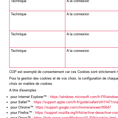
Technique
A la connexion
Technique
A la connexion
Technique
A la connexion
Technique
A la connexion
CGP est exempté de consentement car ces Cookies sont strictement néc
Pour la gestion des cookies et de vos choix, la configuration de chaque
choix en matière de cookies.
A titre d'exemples :
pour Internet Explorer™ :
https://windows.microsoft.com/fr-FR/windows
pour Safari™ :
https://support.apple.com/fr-fr/guide/safari/sfri11471/m
pour Chrome™:
https://support.google.com/chrome/answer/95647
pour Firefox™ :
https://support.mozilla.org/fr/kb/activer-desactiver-co
pour Opera™ :
https://help.opera.com/Windows/10.20/fr/cookies.html