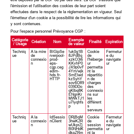
l'émission et l'utilisation des cookies de leur part soient
effectuées dans le respect de la réglementation en vigueur. Seul
l'émetteur d'un cookie a la possibilité de lire les informations qui
y sont contenues.
Pour l'espace personnel Prévoyance CGP :
Catégorie
Exemple
Création
Nom
Finalité
Expiration
/ Usage
de valeur
Techniq
A la mire
BIGipSe
!uk0g1B
Cookie
Fermetur
ue
de
rverpool-
8JPdBq
de
e du
connexio
prod-
xzkO3i6
l'héberge
navigate
n
eps-
KKvhP0
ur
ur
cgp.ceg
JX9p0vF
permetta
edim-
4Ym/wjk
nt la
hds.fr-
SmElwd
répartitio
HTTP
kzSyhY
n de
sov6O89
charges
039DDo
des
qKlbq8K
connexio
ENgnKr
ns sur
MWkTJ1
les
u7Iyqhfs
différent
p
s
serveurs
Techniq
A la
IdSessio
DRjBqM
Cookie
Fermetur
ue
connexio
nClient
3hwK2R
de
e du
n
wUkprZj
session
navigate
B0NHdK
permetta
ur
dkpZRm
nt la