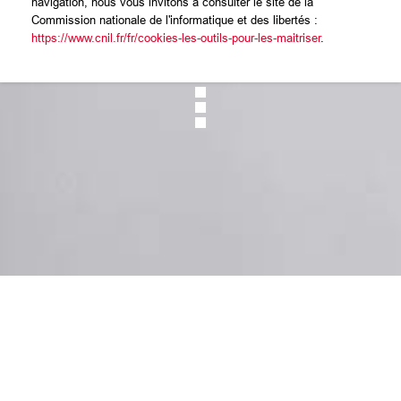
navigation, nous vous invitons à consulter le site de la
Commission nationale de l'informatique et des libertés :
https://www.cnil.fr/fr/cookies-les-outils-pour-les-maitriser
.
Mentions légales
CGU
Cookies
Données personnelles
Réclamation / Médiation
Contact
Foire aux questions