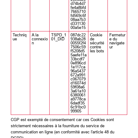
d74b4d7
fe4a8bfd
7665710
fd569c6f
08aa7b3
d331130
00a5e15
Techniq
A la
TSPD_1
087dc22
Cookie
Fermetur
ue
connexio
01_DID
938ab28
de
e du
n
0055f2f4
sécurité
navigate
7506c59
contre
ur
f5208d5
les bots
5aefe11a
33bcdf7
0e896cd
1e117ca
96a5437
672a991
c067079
d16074d
59f08a6
3a61a10
6380061
a9778ca
6dadf35
6c91bc0
99905
CGP est exempté de consentement car ces Cookies sont
strictement nécessaires à la fourniture du service de
communication en ligne (en conformité avec l'article 48 du