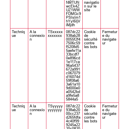
NMTUN
navigatio
wcEk4Z
n sur le
UZ1WW
site
FDMGc9
PSIsIm1
hYyI6IjV
iMjdh
Techniq
A la
TSxxxxx
087dc22
Cookie
Fermetur
ue
connexio
xxxxxxx
938ab28
de
e du
n
0055f2f4
sécurité
navigate
7506c59
contre
ur
f5208d5
les bots
5aefe11a
33bcdf7
0e896cd
1e117ca
96a5437
672a991
c067079
d16074d
59f08a6
3a61a10
9d000e0
a0542bd
a9fe5a8
5844a5
Techniq
A la
TSyyyyy
087dc22
Cookie
Fermetur
ue
connexio
yyyyyyy
938ab20
de
e du
n
00cc237
sécurité
navigate
d265fdfa
contre
ur
4c40f99
les bots
9245a22
20c0820